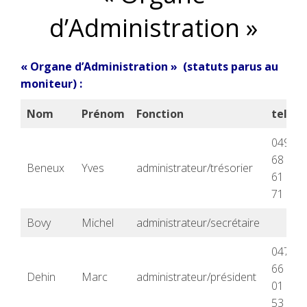
d’Administration »
« Organe d’Administration » (statuts parus au
moniteur) :
Nom
Prénom
Fonction
tel.:
0495
68
Beneux
Yves
administrateur/trésorier
61
71
Bovy
Michel
administrateur/secrétaire
0476
66
Dehin
Marc
administrateur/président
01
53