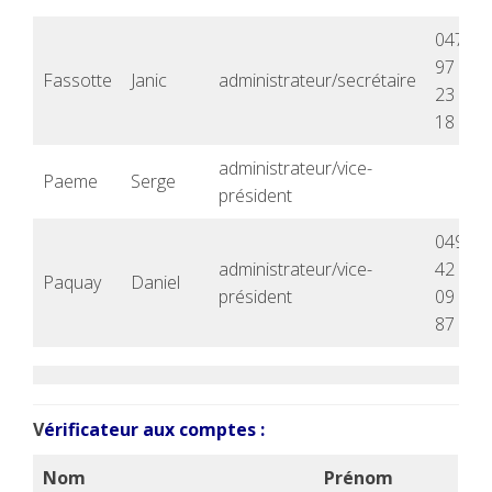
0477
97
Fassotte
Janic
administrateur/secrétaire
23
18
administrateur/vice-
Paeme
Serge
président
0498
administrateur/vice-
42
Paquay
Daniel
président
09
87
V
érificateur aux comptes :
Nom
Prénom