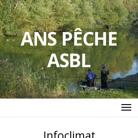
ANS PÊCHE
ASBL
Infoclimat